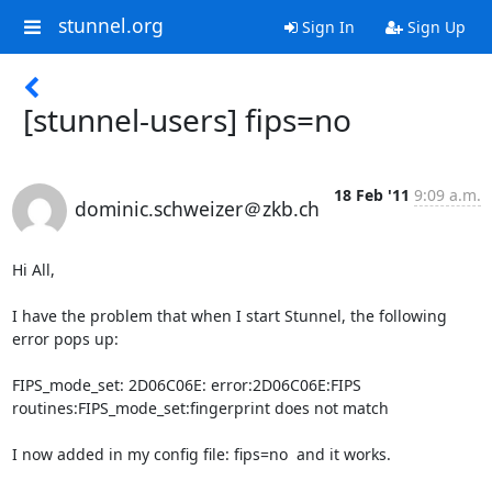
stunnel.org
Sign In
Sign Up
[stunnel-users] fips=no
18 Feb '11
9:09 a.m.
dominic.schweizer＠zkb.ch
Hi All,

I have the problem that when I start Stunnel, the following 
error pops up:

FIPS_mode_set: 2D06C06E: error:2D06C06E:FIPS

routines:FIPS_mode_set:fingerprint does not match

I now added in my config file: fips=no  and it works.
